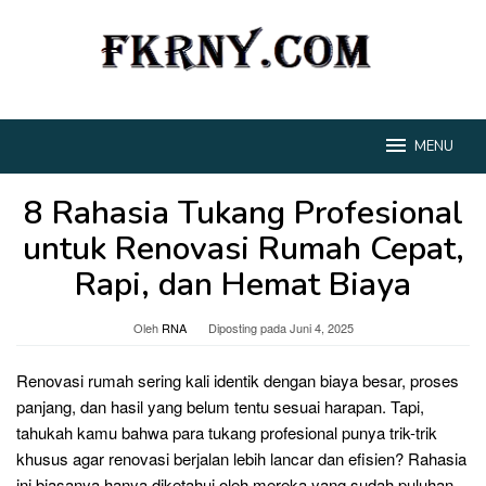
Loncat
ke
konten
MENU
8 Rahasia Tukang Profesional
untuk Renovasi Rumah Cepat,
Rapi, dan Hemat Biaya
Oleh
RNA
Diposting pada
Juni 4, 2025
Renovasi rumah sering kali identik dengan biaya besar, proses
panjang, dan hasil yang belum tentu sesuai harapan. Tapi,
tahukah kamu bahwa para tukang profesional punya trik-trik
khusus agar renovasi berjalan lebih lancar dan efisien? Rahasia
ini biasanya hanya diketahui oleh mereka yang sudah puluhan