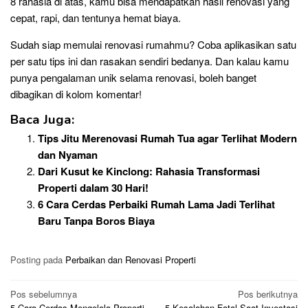
8 rahasia di atas, kamu bisa mendapatkan hasil renovasi yang
cepat, rapi, dan tentunya hemat biaya.
Sudah siap memulai renovasi rumahmu? Coba aplikasikan satu
per satu tips ini dan rasakan sendiri bedanya. Dan kalau kamu
punya pengalaman unik selama renovasi, boleh banget
dibagikan di kolom komentar!
Baca Juga:
Tips Jitu Merenovasi Rumah Tua agar Terlihat Modern
dan Nyaman
Dari Kusut ke Kinclong: Rahasia Transformasi
Properti dalam 30 Hari!
6 Cara Cerdas Perbaiki Rumah Lama Jadi Terlihat
Baru Tanpa Boros Biaya
Posting pada
Perbaikan dan Renovasi Properti
Navigasi
Pos sebelumnya
Pos berikutnya
5 Cara Cerdas Mengelola Properti
5 Kesalahan Fatal Saat Investasi