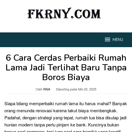
Loncat
ke
konten
MENU
6 Cara Cerdas Perbaiki Rumah
Lama Jadi Terlihat Baru Tanpa
Boros Biaya
Oleh
RNA
Diposting pada
Mei 20, 2025
Siapa bilang memperbaiki rumah lama itu harus mahal? Banyak
orang menunda renovasi karena takut biaya membengkak.
Padahal, dengan strategi yang tepat, rumah tua bisa disulap jadi
hunian modern tanpa perlu pinjam ke bank. Kuncinya bukan
hanya soal anggaran, tapi juga soal cara berpikir yang kreatif.