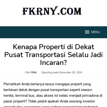
Loncat
ke
konten
MENU
Kenapa Properti di Dekat
Pusat Transportasi Selalu Jadi
Incaran?
Oleh
RNA
Diposting pada
Desember 29, 2024
Pernahkah Anda bertanya-tanya mengapa properti yang
berlokasi dekat dengan pusat transportasi seperti stasiun
kereta, terminal bus, atau akses tol selalu menjadi primadona di
pasar properti? Tidak peduli apakah Anda seorang investor
properti atau seseorang yang sedang mencari tempat tinggal,