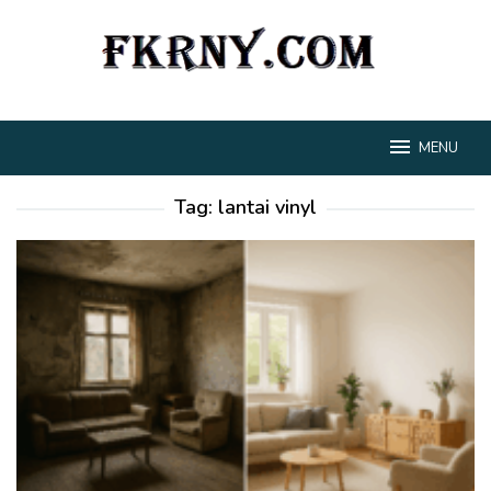
Loncat
ke
konten
MENU
Tag:
lantai vinyl