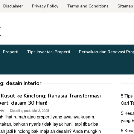
Disclaimer
Privacy Policy
Terms and Conditions
Sitemap
Properti
Tips Investasi Properti
Perbaikan dan Renovasi Prop
g:
desain interior
 Kusut ke Kinclong: Rahasia Transformasi
5 Tips
erti dalam 30 Hari!
Cari 
NA
Diposting pada
Mei 2, 2025
5 Kesa
h lihat rumah atau properti yang awalnya kusam,
yang B
takan, bahkan nyaris tidak layak huni, tapi tiba-tiba
5 Kesa
ah jadi kinclong bak majalah desain? Anda mungkin