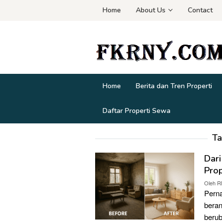
Loncat
Home
About Us
Contact
ke
konten
Home
Berita dan Tren Properti
Daftar Properti Sewa
Ta
Dari
Prop
Oleh
R
Perna
beran
berub