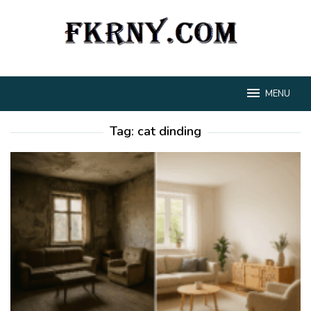
Loncat
ke
konten
MENU
Tag:
cat dinding